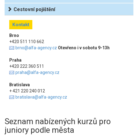
Cestovní pojištění
Kontakt
Brno
+420 511 110 662
brno@alfa-agency.cz
Otevřeno i v sobotu 9-13h
Praha
+420 222 360 511
praha@alfa-agency.cz
Bratislava
+ 421 220 240 012
bratislava@alfa-agency.cz
Seznam nabízených kurzů pro
juniory podle města