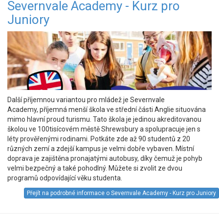
Severnvale Academy - Kurz pro
Juniory
Další příjemnou variantou pro mládež je Severnvale
Academy, příjemná menší škola ve střední části Anglie situována
mimo hlavní proud turismu. Tato škola je jedinou akreditovanou
školou ve 100tisícovém městě Shrewsbury a spolupracuje jen s
léty prověřenými rodinami. Potkáte zde až 90 studentů z 20
různých zemí a zdejší kampus je velmi dobře vybaven. Místní
doprava je zajištěna pronajatými autobusy, díky čemuž je pohyb
velmi bezpečný a také pohodlný. Můžete si zvolit ze dvou
programů odpovídající věku studenta.
Přejít na podrobné informace o Severnvale Academy - Kurz pro Juniory