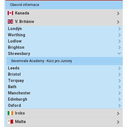
Obecné informace
Kanada
V. Británie
Londýn
Worthing
Ludlow
Brighton
Shrewsbury
Severnvale Academy - Kurz pro Juniory
Leeds
Bristol
Torquay
Bath
Manchester
Edinburgh
Oxford
Irsko
Malta