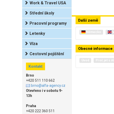
Work & Travel USA
Střední školy
Další země
Pracovní programy
Německo
V
Letenky
Víza
Obecné informace
Cestovní pojištění
Úvod
Proč jet s A
Kontakt
Brno
+420 511 110 662
brno@alfa-agency.cz
Otevřeno i v sobotu 9-
13h
Praha
+420 222 360 511