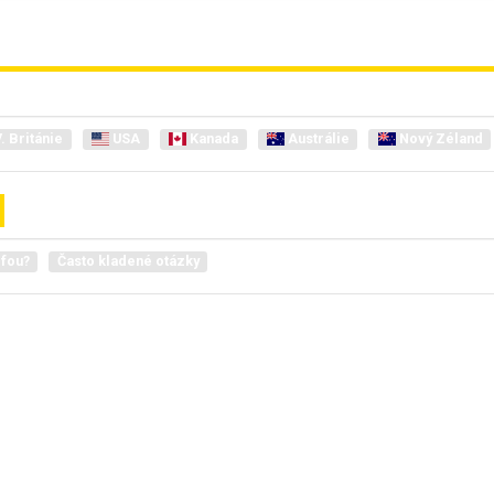
. Británie
USA
Kanada
Austrálie
Nový Zéland
lfou?
Často kladené otázky