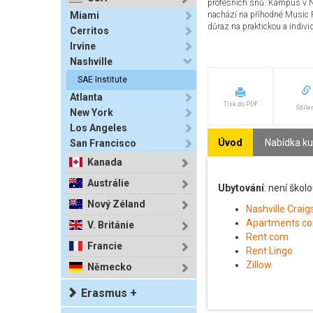
profesních snů. Kampus v N
Miami
nachází na příhodné Music 
důraz na praktickou a indivi
Cerritos
Irvine
Nashville
SAE Institute
Atlanta
Tisk do PDF
Sdíle
New York
Los Angeles
Úvod
Nabídka k
San Francisco
Kanada
Austrálie
Ubytování
: není ško
Nový Zéland
Nashville Craigs
Apartments.c
V. Británie
Rent.com
Francie
Rent Lingo
Zillow
Německo
Erasmus +