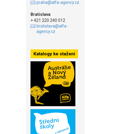
praha@alfa-agency.cz
Bratislava
+ 421 220 240 012
bratislava@alfa-
agency.cz
Katalogy ke stažení