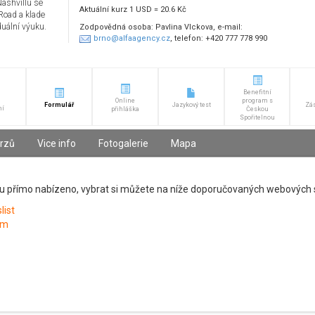
ashvillu se
Aktuální kurz 1 USD = 20.6 Kč
Road a klade
duální výuku.
Zodpovědná osoba: Pavlina Vlckova, e-mail:
brno@alfaagency.cz
, telefon: +420 777 778 990
Benefitní
Online
program s
Formulář
Jazykový test
Zá
ní
přihláška
Českou
Spořitelnou
urzů
Vice info
Fotogalerie
Mapa
lou přímo nabízeno, vybrat si můžete na níže doporučovaných webových 
list
om