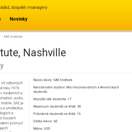
ládež, dospělé i managery
ě
Novinky
SAE Institute
tute, Nashville
zy
Název školy: SAE Institute
í síť odborných
Národnostní složení: Mix mezinárodních a Amerických
 od roku 1976
studentů.
 v moderních a
nimation, audio,
Nejnižší věk studenta: 17
 mobile. SAE je
Maximum studentů ve třídě: 30
tu a uměleckou
logiích a
Průměrně studentů ve třídě: 15
or kurzech
Délka lekce: 60
oderní průmysl
jejich
Měna: USD