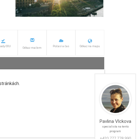
sady OOU
Počasí a čas
Odkaz na mapu
Odkaz mailem
stránkách.
Pavlina Vlckova
specialista na tento
program
+420 777 778 990