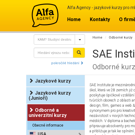
Alfa Agency - jazykové kurzy pro m
Home
Kontakty
O firm
Home
Odborné kurzy
SAE Insti
pokročilé hledání
Odborné kur
Jazykové kurzy
SAE Institute je mezinárodn
škol, která ve 28 zemích již
Jazykové kurzy
poskytuje špičkové vzdělání
(Junioři)
tvůrčích oborech z oblasti a
design, film, games a web &
Odborné a
synonymem pro pro kreativi
univerzitní kurzy
nezávistost v nových techno
médiích. V diploma a bachel
Obecné informace
připravuje absolventy pro m
a přibližuje je tak ke splnění 
USA