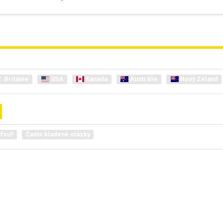
. Británie
USA
Kanada
Austrálie
Nový Zéland
lfou?
Často kladené otázky