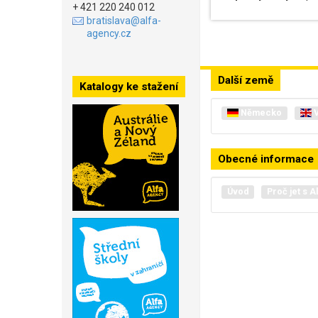
+ 421 220 240 012
bratislava@alfa-
agency.cz
Další země
Katalogy ke stažení
Německo
V
Obecné informace
Úvod
Proč jet s A