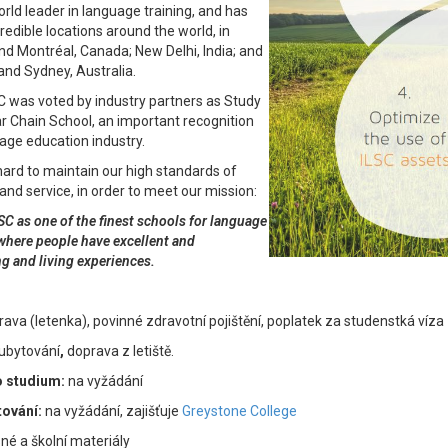
ld leader in language training, and has
redible locations around the world, in
d Montréal, Canada; New Delhi, India; and
nd Sydney, Australia.
C was voted by industry partners as Study
r Chain School, an important recognition
uage education industry.
ard to maintain our high standards of
nd service, in order to meet our mission:
SC as one of the finest schools for language
where people have excellent and
ng and living experiences.
rava (letenka), povinné zdravotní pojištění, poplatek za studenstká víza
ubytování
,
doprava z letiště.
o studium:
na vyžádání
tování:
na vyžádání, zajišťuje
Greystone College
sné a školní materiály