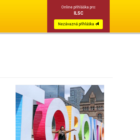
Online přihláška pro:
ILSC
Nezávazná příhláška