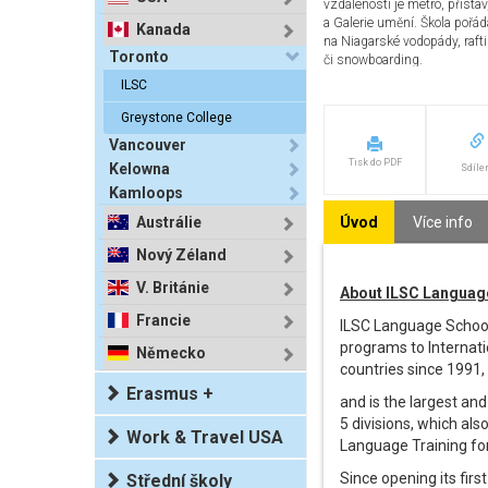
vzdálenosti je metro, přísta
a Galerie umění. Škola pořád
Kanada
na Niagarské vodopády, raft
Toronto
či snowboarding.
ILSC
Greystone College
Vancouver
Tisk do PDF
Kelowna
Sdíle
Kamloops
Austrálie
Úvod
Více info
Nový Zéland
V. Británie
About ILSC Languag
Francie
ILSC Language School
programs to Internat
Německo
countries since 1991,
Erasmus +
and is the largest an
5 divisions, which als
Work & Travel USA
Language Training fo
Since opening its firs
Střední školy