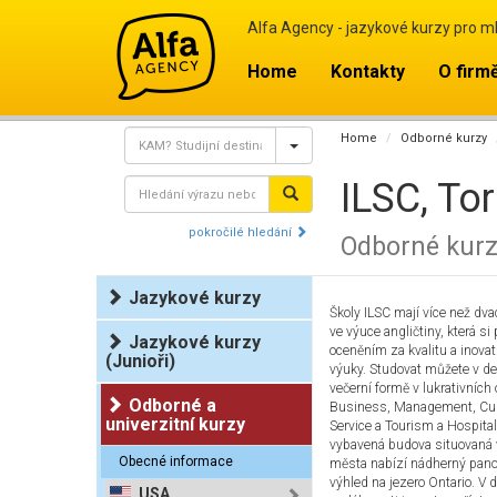
Alfa Agency - jazykové kurzy pro m
Home
Kontakty
O firm
Home
Odborné kurzy
ILSC, To
pokročilé hledání
Odborné kur
Jazykové kurzy
Školy ILSC mají více než dvac
ve výuce angličtiny, která s
Jazykové kurzy
oceněním za kvalitu a inova
(Junioři)
výuky. Studovat můžete v d
večerní formě v lukrativních
Odborné a
Business, Management, Cu
univerzitní kurzy
Service a Tourism a Hospita
vybavená budova situovaná 
Obecné informace
města nabízí nádherný pan
výhled na jezero Ontario. V
USA