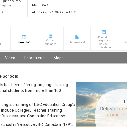
v, Queen's Park
Měna: CAD
á výlety
ing
Aktuální kurz 1 CAD = 14.42 Kč
Zodpovědná osoba: Pavlina Vlckova, e-mail:
brno@alfaagency.cz
, telefon: +420 777 778 990
Benefitní
Online
program s
Formulář
Jazykový test
Zá
ní
přihláška
Českou
Spořitelnou
Videa
Fotogalerie
Mapa
e Schools
s has been offering language training
ional students from more than 100
d longest running of ILSC Education Group’s
o include Colleges, Teacher Training,
r Business, and Continuing Education.
t school in Vancouver, BC, Canada in 1991,