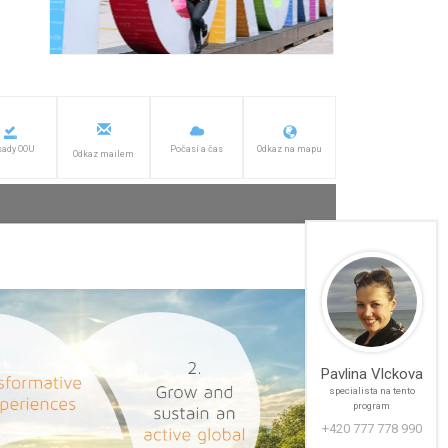
sady OOU
Počasí a čas
Odkaz na mapu
Odkaz mailem
Pavlina Vlckova
specialista na tento
program
+420 777 778 990