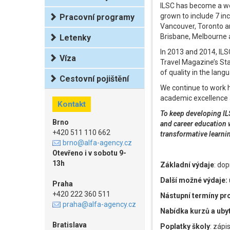
ILSC has become a wor
grown to include 7 inc
Pracovní programy
Vancouver, Toronto an
Brisbane, Melbourne a
Letenky
In 2013 and 2014, ILS
Víza
Travel Magazine’s Sta
of quality in the lang
Cestovní pojištění
We continue to work h
academic excellence a
Kontakt
To keep developing IL
Brno
and career education 
+420 511 110 662
transformative learni
brno@alfa-agency.cz
Otevřeno i v sobotu 9-
13h
Základní výdaje
: dop
Další možné výdaje:
Praha
+420 222 360 511
Nástupní termíny pr
praha@alfa-agency.cz
Nabídka kurzů a uby
Bratislava
Poplatky školy
: zápi