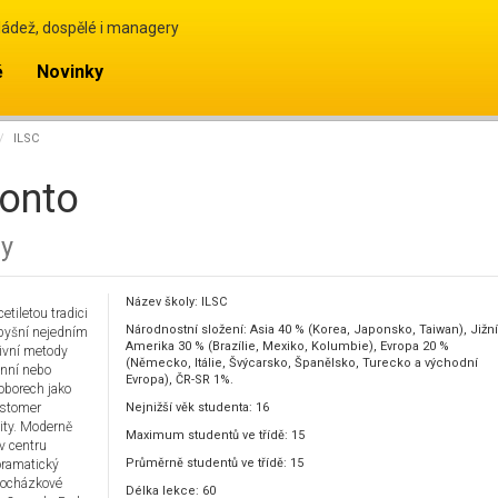
ládež, dospělé i managery
ě
Novinky
ILSC
ronto
zy
Název školy: ILSC
etiletou tradici
Národnostní složení: Asia 40 % (Korea, Japonsko, Taiwan), Jižní
i pyšní nejedním
Amerika 30 % (Brazílie, Mexiko, Kolumbie), Evropa 20 %
tivní metody
(Německo, Itálie, Švýcarsko, Španělsko, Turecko a východní
enní nebo
Evropa), ČR-SR 1%.
 oborech jako
stomer
Nejnižší věk studenta: 16
lity. Moderně
Maximum studentů ve třídě: 15
v centru
Průměrně studentů ve třídě: 15
oramatický
 docházkové
Délka lekce: 60