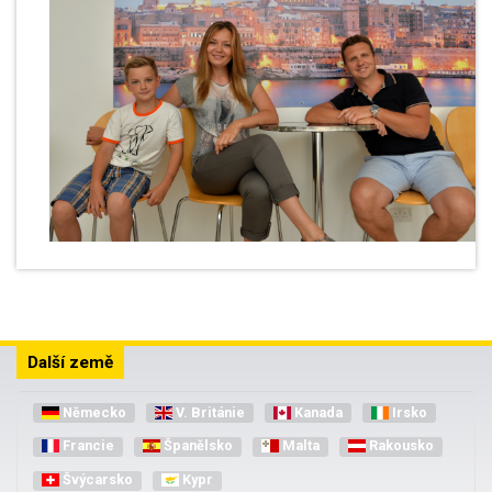
Další země
Německo
V. Británie
Kanada
Irsko
Francie
Španělsko
Malta
Rakousko
Švýcarsko
Kypr