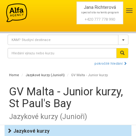
Jana Richterová
Pře
specialista na tento program
nav
+420 777 778 990
pokročilé hledání
Home
Jazykové kurzy (Junioři)
GV Malta - Junior kurzy
GV Malta - Junior kurzy,
St Paul's Bay
Jazykové kurzy (Junioři)
Jazykové kurzy