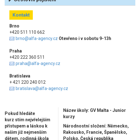
Kontakt
Brno
+420 511 110 662
brno@alfa-agency.cz
Otevřeno i v sobotu 9-13h
Praha
+420 222 360 511
praha@alfa-agency.cz
Bratislava
+ 421 220 240 012
bratislava@alfa-agency.cz
Název školy: GV Malta - Junior
Pokud hledáte
kurzy
kurz stím nejvřelejším
přístupem a láskou k
Národnostní složení: Německo,
našim již nejmenším
Rakousko, Francie, Španělsko,
dětem, rodinná škola
Polsko, Česká republika