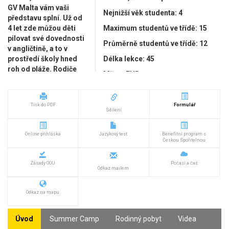
GV Malta vám vaši
Nejnižší věk studenta: 4
představu splní. Už od
4 let zde můžou děti
Maximum studentů ve třídě: 15
pilovat své dovednosti
Průměrně studentů ve třídě: 12
v angličtině, a to v
prostředí školy hned
Délka lekce: 45
roh od pláže. Rodiče
Měna: EUR
jsou také vítání,
přidejte se na kurz pro
Aktuální kurz 1 EUR = 24.72 Kč
dospělé či jen buďte
Zodpovědná osoba: Jana
Tisk do PDF
Formulář
dětem doprovod
Sdílení
Richterová, e-mail:
a prožijte
brno@alfa-agency.cz
, telefon:
úžasnou rodinnou
Online přihláška
Jazykový test
+420 777 778 990
Benefitní program s
dovolenou na slunné
Českou Spořitelnou
Maltě. A pro teenagery
10-17 let je připraven
Zásady OOU
Počasí a čas
Odkaz mailem
úžasný Summer Camp
s bohatými zážitky na
každý den!
Odkaz na mapu
Úvod
Summer Camp
Rodinný pobyt
Videa