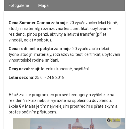
Fotogalerie
Mapa
Cena Summer Campu zahrnuje
: 20 vyučovacích lekcí týdně,
studijní materiály, rozřazovací test, certifikát, ubytování v
rezidenci, plnou penzi, aktivity a letištní transfer (přílet
v neděli, odlet v sobotu).
Cena rodinného pobytu zahrnuje
: 20 vyučovacích lekcí
týdně, studijní materiály, rozřazovací test, certifikát, ubytování
v hostitelské rodině, snídani.
Ceny nezahrnují:
letenku, kapesné, pojištění
Letní sezóna
: 25.6. - 24.8.2018
Ať už zvolíte program jen pro své teenagery a vyšlete je na
rezidenční kurz nebo si vyrazíte na společnou dovolenou,
škola GV Malta je tím nejvřelejším prostředím s přátelským a
profesionálním přístupem.