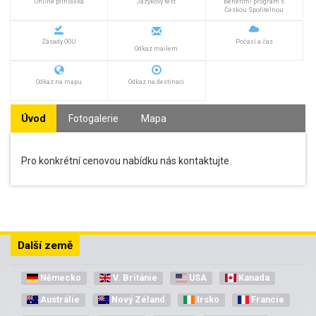
Online přihláška
Jazykový test
Benefitní program s
Českou Spořitelnou
Zásady OOU
Počasí a čas
Odkaz mailem
Odkaz na mapu
Odkaz na destinaci
Úvod
Fotogalerie
Mapa
Pro konkrétní cenovou nabídku nás kontaktujte.
Další země
Německo
V. Británie
USA
Kanada
Austrálie
Nový Zéland
Irsko
Francie