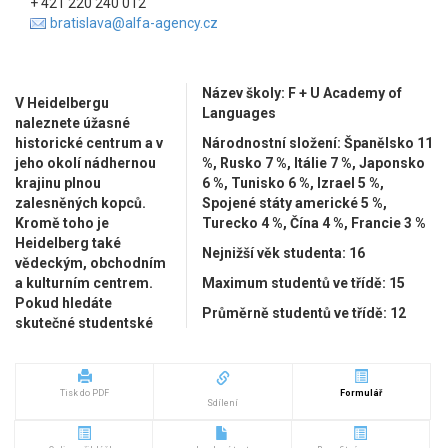
+ 421 220 240 012
bratislava@alfa-agency.cz
Název školy: F + U Academy of
V Heidelbergu
Languages
naleznete úžasné
historické centrum a v
Národnostní složení: Španělsko 11
jeho okolí nádhernou
%, Rusko 7 %, Itálie 7 %, Japonsko
krajinu plnou
6 %, Tunisko 6 %, Izrael 5 %,
zalesněných kopců.
Spojené státy americké 5 %,
Kromě toho je
Turecko 4 %, Čína 4 %, Francie 3 %
Heidelberg také
Nejnižší věk studenta: 16
vědeckým, obchodním
a kulturním centrem.
Maximum studentů ve třídě: 15
Pokud hledáte
Průměrně studentů ve třídě: 12
skutečné studentské
místo pro studium
Délka lekce: 45 min.
němčiny, je Heidelberg
GE levels: all
a F+U Academy of
Tisk do PDF
Formulář
Languages tou
Měna: EUR
Sdílení
správnou volbou.
Aktuální kurz 1 EUR = 24,99 Kč