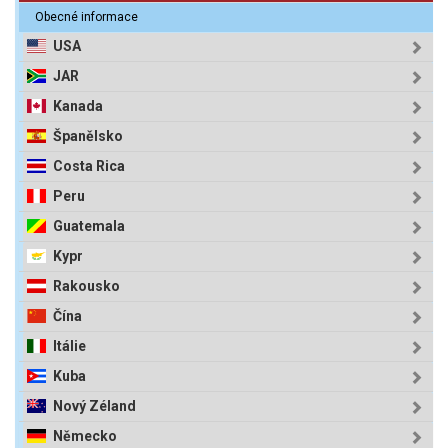
Obecné informace
USA
JAR
Kanada
Španělsko
Costa Rica
Peru
Guatemala
Kypr
Rakousko
Čína
Itálie
Kuba
Nový Zéland
Německo