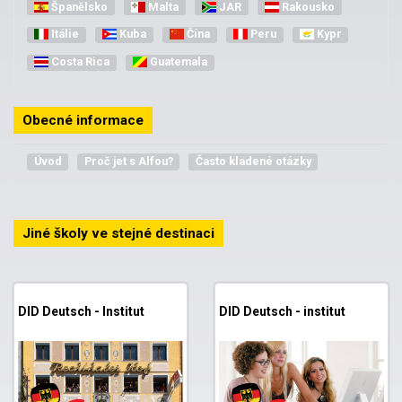
Španělsko
Malta
JAR
Rakousko
Itálie
Kuba
Čína
Peru
Kypr
Costa Rica
Guatemala
Obecné informace
Úvod
Proč jet s Alfou?
Často kladené otázky
Jiné školy ve stejné destinaci
DID Deutsch - Institut
DID Deutsch - institut