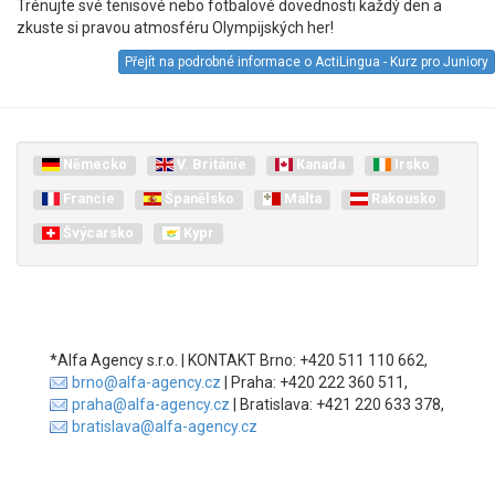
Trénujte své tenisové nebo fotbalové dovednosti každý den a
zkuste si pravou atmosféru Olympijských her!
Přejít na podrobné informace o ActiLingua - Kurz pro Juniory
Německo
V. Británie
Kanada
Irsko
Francie
Španělsko
Malta
Rakousko
Švýcarsko
Kypr
*Alfa Agency s.r.o. | KONTAKT Brno: +420 511 110 662,
brno@alfa-agency.cz
| Praha: +420 222 360 511,
praha@alfa-agency.cz
| Bratislava: +421 220 633 378,
bratislava@alfa-agency.cz