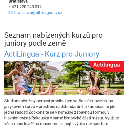
Bratislava
+ 421 220 240 012
bratislava@alfa-agency.cz
Seznam nabízených kurzů pro
juniory podle země
ActiLingua - Kurz pro Juniory
Studium němčiny nemusí probíhat jen ve školních lavicích, na
jazykovém kurzu v prostředí nadstandardního kampusu to jde
jedna radost! Zdokonalte se v němčině zábavnou formou v
hlavním městě Rakouska v samé historické části města. Využijte
všech sportovišť na maximum a spojte výuku i se sportem.