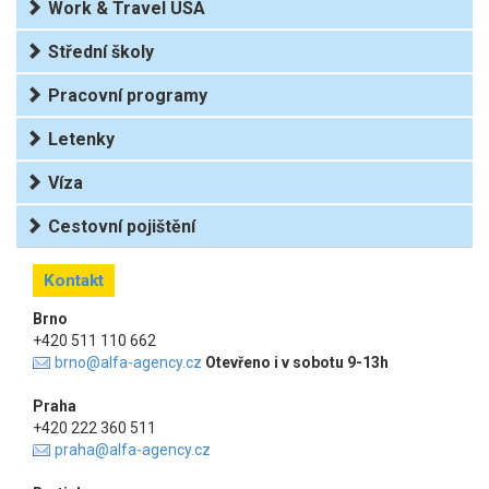
Work & Travel USA
Střední školy
Pracovní programy
Letenky
Víza
Cestovní pojištění
Kontakt
Brno
+420 511 110 662
brno@alfa-agency.cz
Otevřeno i v sobotu 9-13h
Praha
+420 222 360 511
praha@alfa-agency.cz